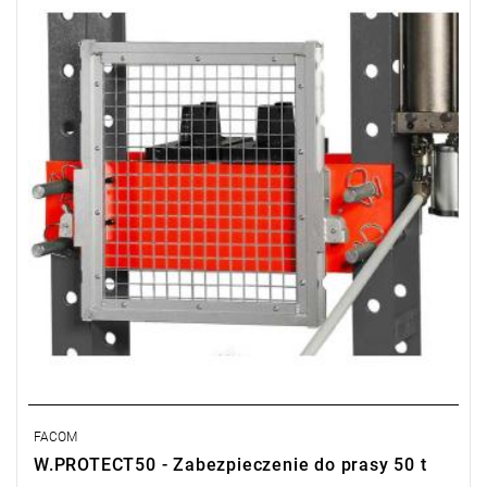
• Łatwe w użyciu i instalacji.
• Całkowicie obejmuje obszar roboczy.
• Możliwa regulacja wysokości.
• Kilka pozycji regulacji wysokości zabezpieczenia, w zależności
od wymiarów całkowitych elementu.
• Umożliwia ustawienie zabezpieczenia tuż przy elemencie, w
przypadku elementów dużych.
FACOM
W.PROTECT50 - Zabezpieczenie do prasy 50 t