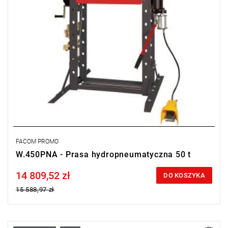
FACOM PROMO
W.450PNA - Prasa hydropneumatyczna 50 t
14 809,52 zł
Price tax included
DO KOSZYKA
15 588,97 zł