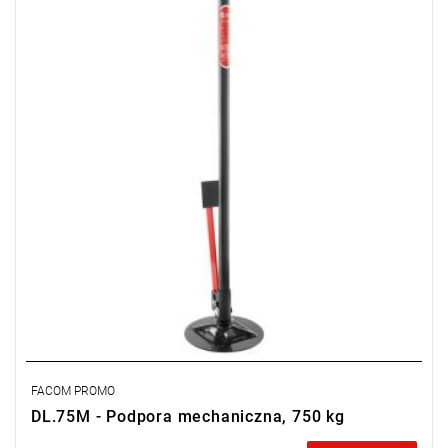
• Wysokość regulowana:
- Minimalna: 1360 mm.
- Maksymalna: 2030 mm.
Typ gwarancji:
D2
(Naprawa lub bezpłatna wymiana w zakresie
wadliwych części w ciągu 2 lat od zakupu)
FACOM PROMO
DL.75M - Podpora mechaniczna, 750 kg