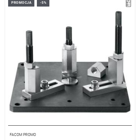
PROMOCJA
-5%
• Waga: 13,8 kg
• Maksymalna/minimalna wysokość: 220/145 mm
• Wymiary (dł. x szer.): 300 x 300 mm
• Uniwersalny wspornik dla pras warsztatowych
• Eliminuje niebezpieczne drgania oraz zmniejsza ryzyko obrażeń
FACOM PROMO