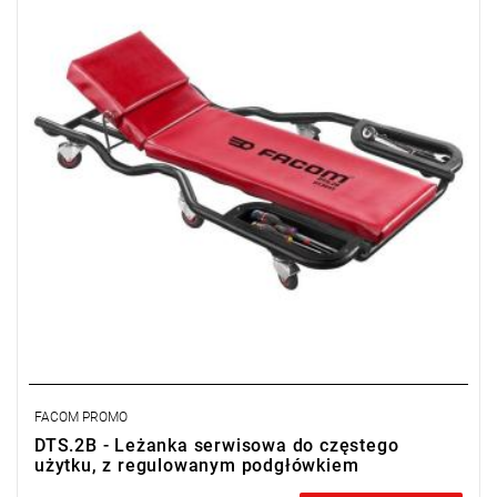
• Maksymalne obciążenie ramy: 150 kg.
• 6 rolek. Babka wypukła 101 x 63 cm.
• Waga: 10 kg
FACOM PROMO
DTS.2B - Leżanka serwisowa do częstego
użytku, z regulowanym podgłówkiem