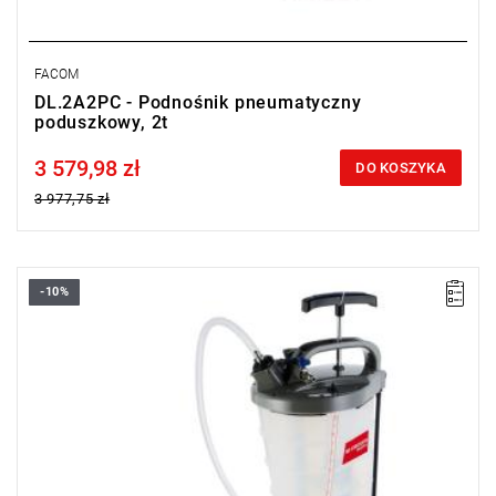
FACOM
DL.2A2PC - Podnośnik pneumatyczny
poduszkowy, 2t
3 579,98 zł
Price tax included
DO KOSZYKA
3 977,75 zł
-10%