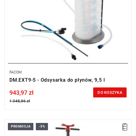
FACOM
DM.EXT9-5 - Odsysarka do płynów, 9,5 l
943,97 zł
Price tax included
DO KOSZYKA
1 048,86 zł
PROMOCJA
-5%
• Waga: 17,8 kg.
• Maksymalne obciążenie: 750 kg.