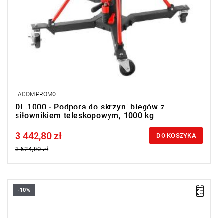
FACOM PROMO
DL.1000 - Podpora do skrzyni biegów z
siłownikiem teleskopowym, 1000 kg
3 442,80 zł
Price tax included
DO KOSZYKA
3 624,00 zł
-10%
• Waga: 4 kg
• Wymiary (dł. x szer. x wys.): 305 x 155 x 40 mm.
• Podkładka stalowa z blokiem pianki o wysokiej gęstości: