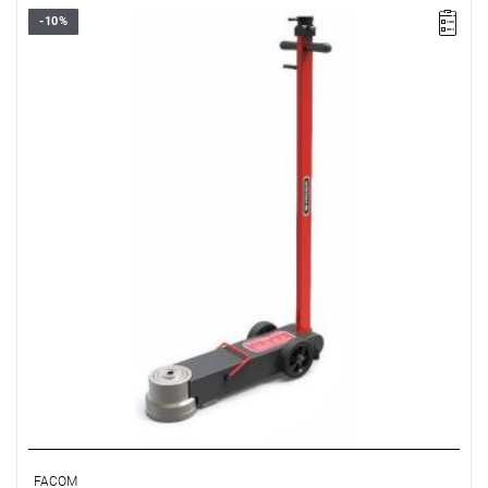
-10%
• Waga: 61 kg
• Minimalna wysokość podwozia: 160 mm
• 3 stopnie:
- 50 ton: podniesienie 222 mm
- 15 ton: podniesienie 283 mm
- 10 ton: podniesienie 352 mm
• Dostarczany z 2 rozszerzeniami od 45 do 75 mm
• Długi uchwyt na zawiasach 1,38 m
FACOM