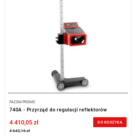
FACOM PROMO
740A - Przyrząd do regulacji reflektorów
4 410,05 zł
Price tax included
DO KOSZYKA
4 642,16 zł