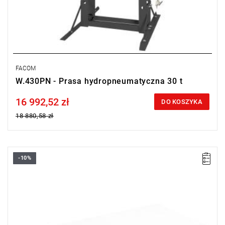
FACOM
W.430PN - Prasa hydropneumatyczna 30 t
16 992,52 zł
Price tax included
DO KOSZYKA
18 880,58 zł
-10%
• Wymiary (dł. x szer. x wys.): 32 x 17 x 9 mm
• Dostarczana bez pianki