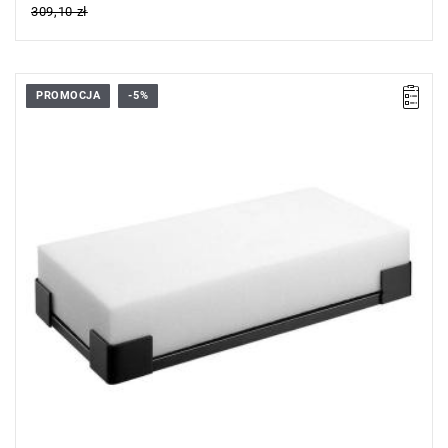
309,10 zł
PROMOCJA
-5%
• Podkładka stalowa z blokiem pianki o wysokiej gęstości:
- umożliwia rozłożenie obciążenia,
- zapobiega uszkodzeniu osłon aluminiowych lub dolnej części
nadwozia.
• Do użycia z podnośnikami: DL.32A, DL.2LP, DL.3CLP.
• Wymiary z blokiem pianki (dł. x szer. x wys.): 305 x 155 x 40
mm.