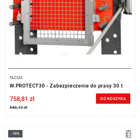
FACOM
W.PROTECT30 - Zabezpieczenie do prasy 30 t
758,81 zł
Price tax included
DO KOSZYKA
843,12 zł
-10%
• Do prasy 50 t W.450