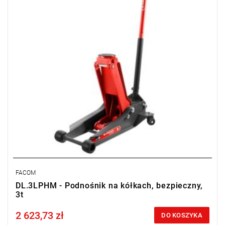
FACOM
DL.3LPHM - Podnośnik na kółkach, bezpieczny,
3t
2 623,73 zł
Price tax included
DO KOSZYKA