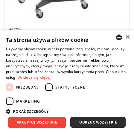
FACOM
×
DL.50M - podpora skrzyni biegów, 500 kg DL.50
Ta strona używa plików cookie
+ podkładka piankowa
Używamy plików cookie w celu personalizacji treści, reklam i analizy
POLISH
0,00 zł
naszego ruchu. Udostępniamy również informacje o tym, jak
Price tax included
ZAPYTAJ O PRODUKT
korzystasz z naszej witryny, naszym partnerom reklamowym i
ENGLISH
analitycznym, którzy mogą łączyć je z innymi informacjami, które im
przekazałeś lub które zebrali w wyniku korzystania przez Ciebie z ich
usług.
Dowiedz się więcej
NIEZBĘDNE
STATYSTYCZNE
UWAGA: Produkt wycofany ze sprzedaży przez producenta.
Proponowany zamiennik w zakładce "produkty powiązane".
MARKETING
• Zestaw zawiera:
- Podnośnik extra płaski: DL.3CLP
POKAŻ SZCZEGÓŁY
- Podkładka piankowa: DL.32ASUP
• Nośność: 3 t
AKCEPTUJ WSZYSTKIE
ODRZUĆ WSZYSTKIE
• Maksymalna wysokość podnoszenia: 533 mm
• Minimalna wysokość pod nadwoziem: 100 mm
• Wymiary (dł. x szer.): 688 x 375 mm