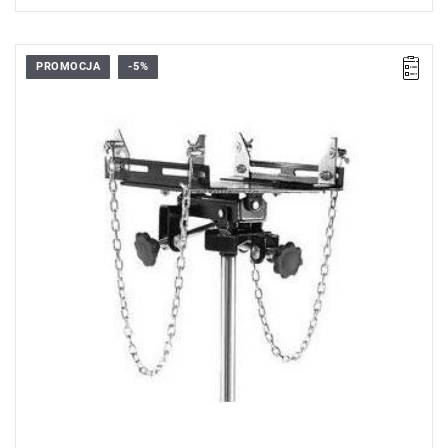
PROMOCJA
-5%
• Kompatybilna z:
- Podpora do skrzyni biegów z siłownikiem teleskopowym:
DL.1000.