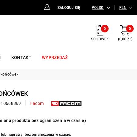
ZALOGUJ SIĘ
POLSKI
PLN
0
0
SCHOWEK
(0,00 ZŁ)
M
KONTAKT
WYPRZEDAŻ
2 końcówek
 KOŃCÓWEK
510668369
Facom
iana produktu bez ograniczenia w czasie)
lub naprawa, bez ograniczenia w czasie.