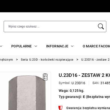
POPULARNE
INFORMACJE
O MARCE FACO
wnętrznym
Seria U.23D - końcówki rozpierające
U.23D16 - zestaw 
U.23D16 - ZESTAW 2
Symbol:
U.23D16
EAN:
3148
Waga: 0,125 kg.
Typ gwarancji:
E
(Bezpłatna wym
Gwarancja: bezpłatna wymiana 