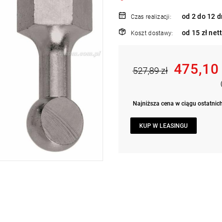
od 2 do 12 d
Czas realizacji:
od 15 zł net
Koszt dostawy:
475,10
527,89 zł
Najniższa cena w ciągu ostatnich
KUP W LEASINGU