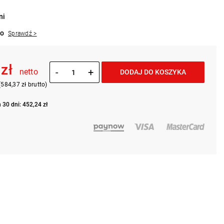
ni
to
Sprawdź >
 zł
-
+
netto
DODAJ DO KOSZYKA
(584,37 zł brutto)
 30 dni: 452,24 zł