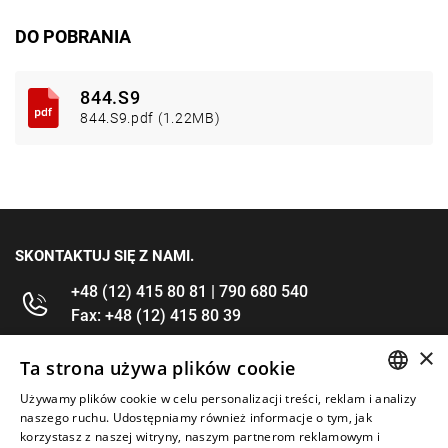
DO POBRANIA
844.S9
844.S9.pdf (1.22MB)
SKONTAKTUJ SIĘ Z NAMI.
+48 (12) 415 80 81 | 790 680 540
Fax: +48 (12) 415 80 39
×
kontakt@im-narzedzia.pl
Ta strona używa plików cookie
Używamy plików cookie w celu personalizacji treści, reklam i analizy
POLISH
INFORMACJE
naszego ruchu. Udostępniamy również informacje o tym, jak
korzystasz z naszej witryny, naszym partnerom reklamowym i
ENGLISH