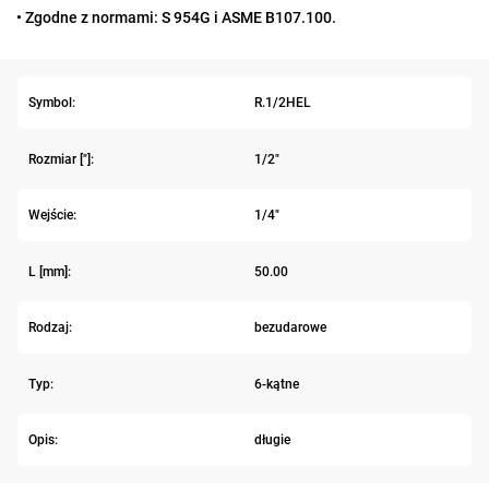
• Zgodne z normami: S 954G i ASME B107.100.
Symbol:
R.1/2HEL
Rozmiar ["]:
1/2"
Wejście:
1/4"
L [mm]:
50.00
Rodzaj:
bezudarowe
Typ:
6-kątne
Opis:
długie