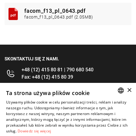
facom_f13_pl_0643.pdf
facom_f13_pl_0643.pdf (2.05MB)
SKONTAKTUJ SIĘ Z NAMI.
+48 (12) 415 80 81 | 790 680 540
Fax: +48 (12) 415 80 39
×
kontakt@im-narzedzia.pl
Ta strona używa plików cookie
Używamy plików cookie w celu personalizacji treści, reklam i analizy
POLISH
INFORMACJE
naszego ruchu. Udostępniamy również informacje o tym, jak
korzystasz z naszej witryny, naszym partnerom reklamowym i
ENGLISH
analitycznym, którzy mogą łączyć je z innymi informacjami, które im
OFERTA
przekazałeś lub które zebrali w wyniku korzystania przez Ciebie z ich
usług.
Dowiedz się więcej
MOJE KONTO