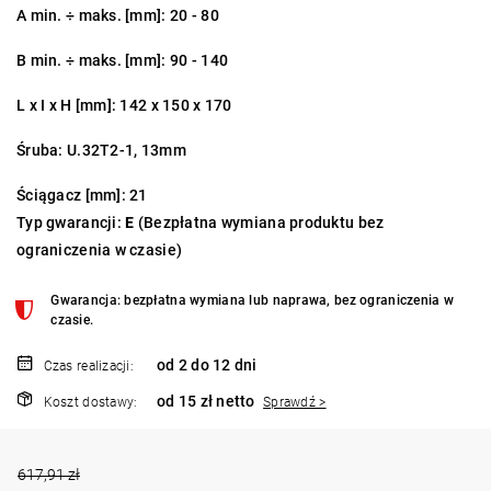
A min. ÷ maks. [mm]: 20 - 80
B min. ÷ maks. [mm]: 90 - 140
L x I x H [mm]:
142 x 150
x 170
Śruba: U.32T2-1, 13mm
Ściągacz [mm]: 21
Typ gwarancji:
E
(Bezpłatna wymiana produktu bez
ograniczenia w czasie)
Gwarancja: bezpłatna wymiana lub naprawa, bez ograniczenia w
czasie.
od 2 do 12 dni
Czas realizacji:
od 15 zł netto
Koszt dostawy:
Sprawdź >
617,91 zł