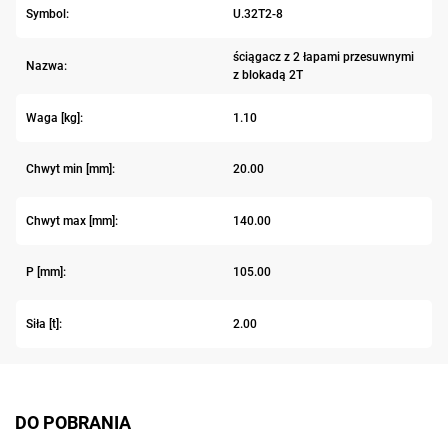
Symbol:
U.32T2-8
ściągacz z 2 łapami przesuwnymi
Nazwa:
z blokadą 2T
Waga [kg]:
1.10
Chwyt min [mm]:
20.00
Chwyt max [mm]:
140.00
P [mm]:
105.00
Siła [t]:
2.00
DO POBRANIA