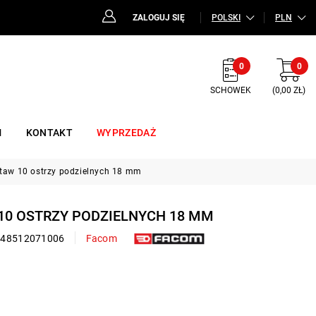
ZALOGUJ SIĘ
POLSKI
PLN
0
0
SCHOWEK
(0,00 ZŁ)
M
KONTAKT
WYPRZEDAŻ
staw 10 ostrzy podzielnych 18 mm
 10 OSTRZY PODZIELNYCH 18 MM
148512071006
Facom