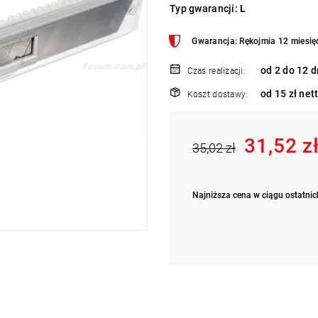
Typ gwarancji:
L
Gwarancja: Rękojmia 12 miesię
od 2 do 12 d
Czas realizacji:
od 15 zł net
Koszt dostawy:
31,52 z
35,02 zł
Najniższa cena w ciągu ostatnich