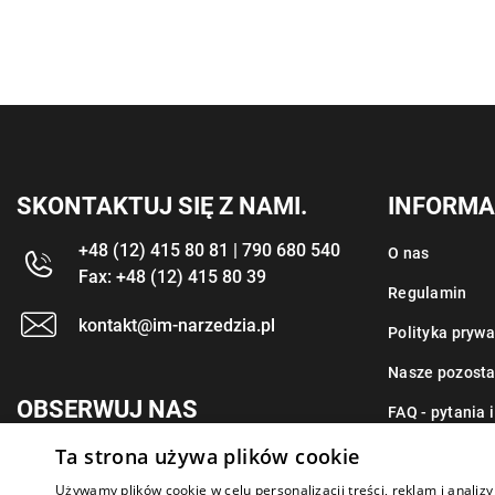
SKONTAKTUJ SIĘ Z NAMI.
INFORMA
+48 (12) 415 80 81 | 790 680 540
O nas
Fax: +48 (12) 415 80 39
Regulamin
kontakt@im-narzedzia.pl
Polityka prywa
Nasze pozosta
OBSERWUJ NAS
FAQ - pytania 
Ta strona używa plików cookie
Kontakt
Używamy plików cookie w celu personalizacji treści, reklam i anali