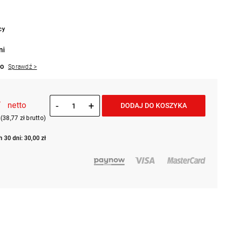
cy
ni
to
Sprawdź >
ł
-
+
netto
DODAJ DO KOSZYKA
(38,77 zł brutto)
 30 dni: 30,00 zł