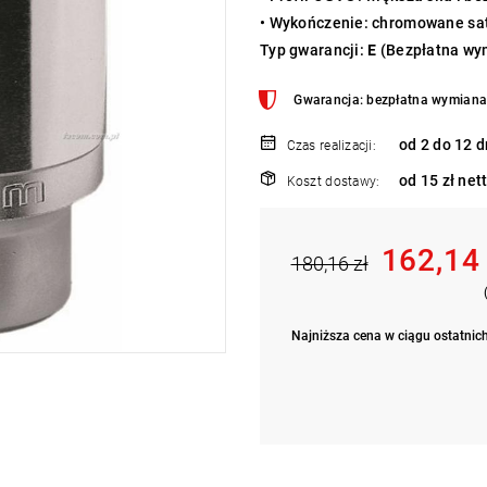
• Wykończenie: chromowane s
Typ gwarancji:
E
(Bezpłatna wym
Gwarancja: bezpłatna wymiana 
od 2 do 12 d
Czas realizacji:
od 15 zł net
Koszt dostawy:
162,14
180,16 zł
Najniższa cena w ciągu ostatnich