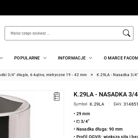
POPULARNE
INFORMACJE
O MARCE FACO
adki 3/4" długie, 6-kątne, metryczne 19 - 42 mm
K.29LA - Nasadka 3/4
K.29LA - NASADKA 3/
Symbol:
K.29LA
EAN:
31485
• 29 mm
• ⧠ 3/4”
• Nasadka długa: 90 mm
• Profil OGV®: większa siła i b