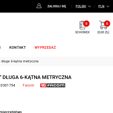
ZALOGUJ SIĘ
POLSKI
PLN
0
0
SCHOWEK
(0,00 ZŁ)
M
KONTAKT
WYPRZEDAŻ
" długa 6-kątna metryczna
4" DŁUGA 6-KĄTNA METRYCZNA
10301754
Facom
ezpieczeństwo