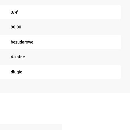
3/4"
90.00
bezudarowe
6-kątne
długie