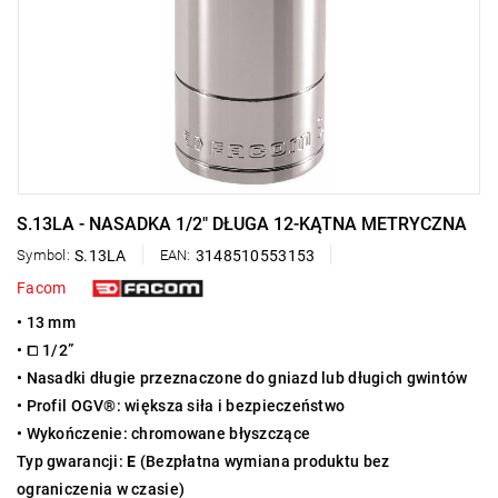
S.13LA - NASADKA 1/2" DŁUGA 12-KĄTNA METRYCZNA
Symbol:
S.13LA
EAN:
3148510553153
Facom
• 13 mm
• ⧠ 1/2”
• Nasadki długie przeznaczone do gniazd lub długich gwintów
• Profil OGV®: większa siła i bezpieczeństwo
• Wykończenie: chromowane błyszczące
Typ gwarancji:
E
(Bezpłatna wymiana produktu bez
ograniczenia w czasie)