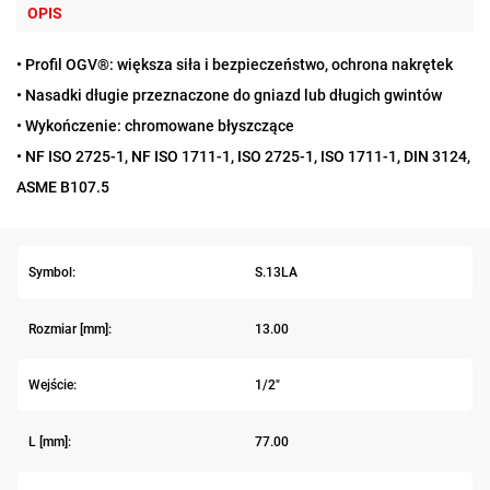
OPIS
• Profil OGV®: większa siła i bezpieczeństwo, ochrona nakrętek
• Nasadki długie przeznaczone do gniazd lub długich gwintów
• Wykończenie: chromowane błyszczące
• NF ISO 2725-1, NF ISO 1711-1, ISO 2725-1, ISO 1711-1, DIN 3124,
ASME B107.5
Symbol:
S.13LA
Rozmiar [mm]:
13.00
Wejście:
1/2"
L [mm]:
77.00