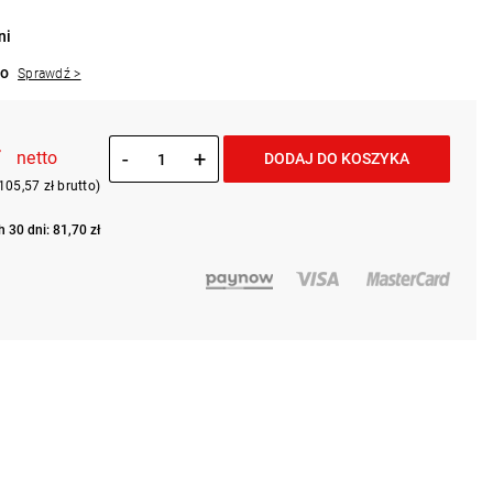
ni
to
Sprawdź >
ł
-
+
netto
DODAJ DO KOSZYKA
105,57 zł brutto)
 30 dni: 81,70 zł