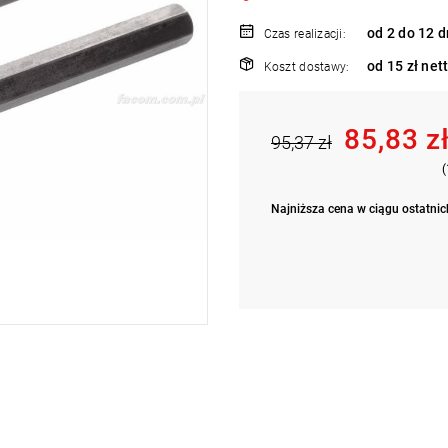
od 2 do 12 d
Czas realizacji:
od 15 zł net
Koszt dostawy:
85,83 z
95,37 zł
(
Najniższa cena w ciągu ostatnich