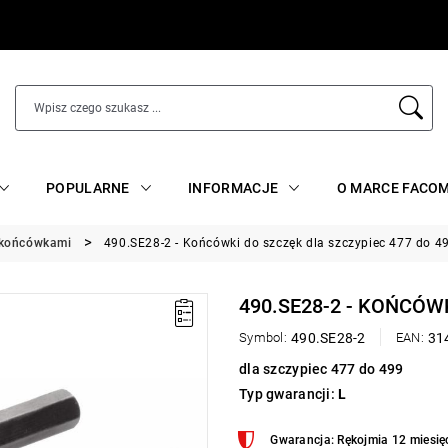
POPULARNE
INFORMACJE
O MARCE FACO
i końcówkami
490.SE28-2 - Końcówki do szczęk dla szczypiec 477 do 4
490.SE28-2 - KOŃCÓW
Symbol:
490.SE28-2
EAN:
31
dla szczypiec 477 do 499
Typ gwarancji:
L
Gwarancja: Rękojmia 12 miesię