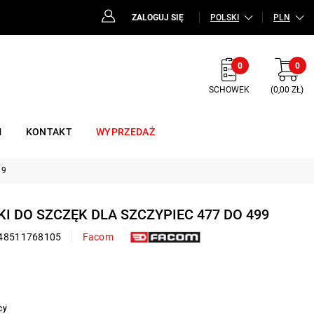
ZALOGUJ SIĘ
POLSKI
PLN
0
0
SCHOWEK
(0,00 ZŁ)
M
KONTAKT
WYPRZEDAŻ
99
KI DO SZCZĘK DLA SZCZYPIEC 477 DO 499
48511768105
Facom
cy