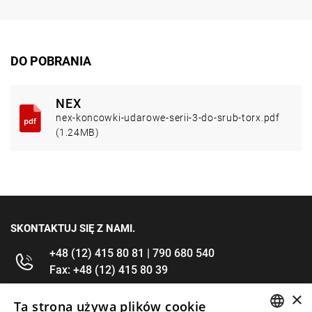
DO POBRANIA
NEX
nex-koncowki-udarowe-serii-3-do-srub-torx.pdf
(1.24MB)
SKONTAKTUJ SIĘ Z NAMI.
+48 (12) 415 80 81 | 790 680 540
Fax: +48 (12) 415 80 39
×
kontakt@im-narzedzia.pl
Ta strona używa plików cookie