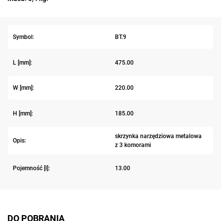
Symbol:
BT.9
L [mm]:
475.00
W [mm]:
220.00
H [mm]:
185.00
skrzynka narzędziowa metalowa
Opis:
z 3 komorami
Pojemność [l]:
13.00
DO POBRANIA