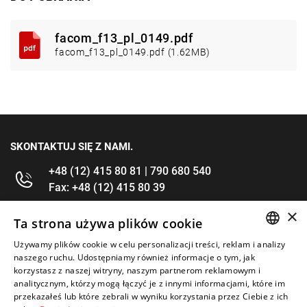
facom_f13_pl_0149.pdf
facom_f13_pl_0149.pdf (1.62MB)
SKONTAKTUJ SIĘ Z NAMI.
+48 (12) 415 80 81 | 790 680 540
Fax: +48 (12) 415 80 39
×
kontakt@im-narzedzia.pl
Ta strona używa plików cookie
Używamy plików cookie w celu personalizacji treści, reklam i analizy
POLISH
INFORMACJE
naszego ruchu. Udostępniamy również informacje o tym, jak
korzystasz z naszej witryny, naszym partnerom reklamowym i
ENGLISH
analitycznym, którzy mogą łączyć je z innymi informacjami, które im
OFERTA
przekazałeś lub które zebrali w wyniku korzystania przez Ciebie z ich