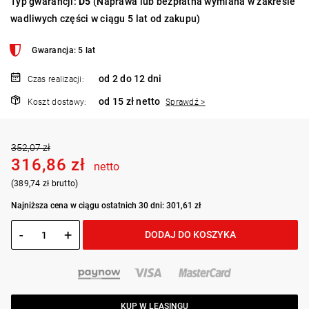
Typ gwarancji:
D5
(Naprawa lub bezpłatna wymiana w zakresie
wadliwych części w ciągu 5 lat od zakupu)
Gwarancja: 5 lat
od 2 do 12 dni
Czas realizacji:
od 15 zł netto
Koszt dostawy:
Sprawdź >
352,07 zł
316,86 zł
netto
(389,74 zł brutto)
Najniższa cena w ciągu ostatnich 30 dni: 301,61 zł
-
+
DODAJ DO KOSZYKA
KUP W LEASINGU