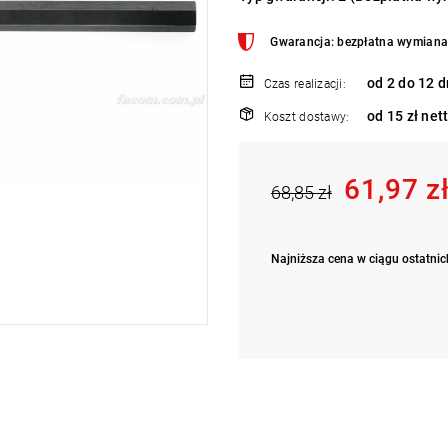
Gwarancja: bezpłatna wymiana 
od 2 do 12 d
Czas realizacji:
od 15 zł net
Koszt dostawy:
61,97 z
68,85 zł
Najniższa cena w ciągu ostatnich