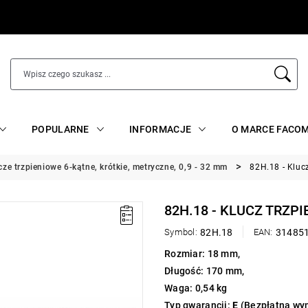
POPULARNE
INFORMACJE
O MARCE FACO
cze trzpieniowe 6-kątne, krótkie, metryczne, 0,9 - 32 mm
82H.18 - Kluc
82H.18 - KLUCZ TRZP
Symbol:
82H.18
EAN:
31485
Rozmiar: 18 mm,
Długość: 170 mm,
Waga: 0,54 kg
Typ gwarancji:
E
(Bezpłatna wym