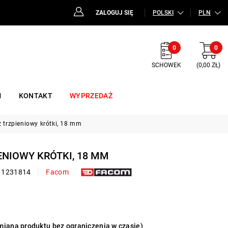
ZALOGUJ SIĘ
POLSKI
PLN
0
0
SCHOWEK
(0,00 ZŁ)
M
KONTAKT
WYPRZEDAŻ
z trzpieniowy krótki, 18 mm
IENIOWY KRÓTKI, 18 MM
11231814
Facom
iana produktu bez ograniczenia w czasie)