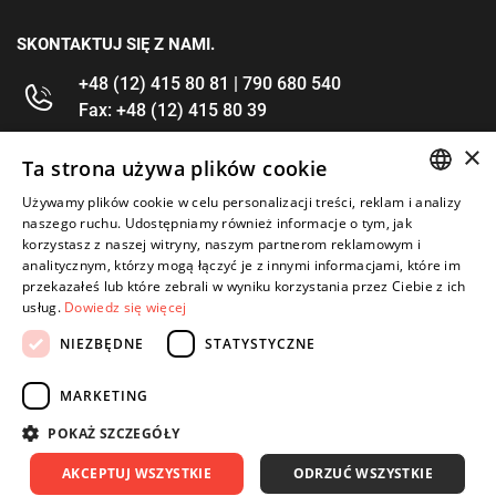
SKONTAKTUJ SIĘ Z NAMI.
+48 (12) 415 80 81 | 790 680 540
Fax: +48 (12) 415 80 39
×
kontakt@im-narzedzia.pl
Ta strona używa plików cookie
Używamy plików cookie w celu personalizacji treści, reklam i analizy
POLISH
INFORMACJE
naszego ruchu. Udostępniamy również informacje o tym, jak
korzystasz z naszej witryny, naszym partnerom reklamowym i
ENGLISH
analitycznym, którzy mogą łączyć je z innymi informacjami, które im
OFERTA
przekazałeś lub które zebrali w wyniku korzystania przez Ciebie z ich
usług.
Dowiedz się więcej
MOJE KONTO
NIEZBĘDNE
STATYSTYCZNE
OBSERWUJ NAS
MARKETING
POKAŻ SZCZEGÓŁY
AKCEPTUJ WSZYSTKIE
ODRZUĆ WSZYSTKIE
Copyright 2026: IM Kraków
Created by: Waynet