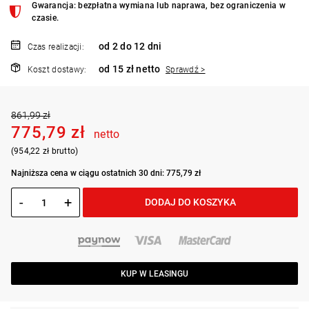
Gwarancja: bezpłatna wymiana lub naprawa, bez ograniczenia w
czasie.
od 2 do 12 dni
Czas realizacji:
od 15 zł netto
Koszt dostawy:
Sprawdź >
861,99 zł
775,79 zł
netto
(954,22 zł brutto)
Najniższa cena w ciągu ostatnich 30 dni: 775,79 zł
-
+
DODAJ DO KOSZYKA
KUP W LEASINGU