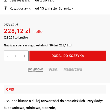
od 2 do 12 dni
Czas realizacji:
od 15 zł netto
Koszt dostawy:
Sprawdź >
253,47 zł
228,12 zł
netto
(280,59 zł brutto)
Najniższa cena w ciągu ostatnich 30 dni: 228,12 zł
-
+
DODAJ DO KOSZYKA
OPIS
- Solidne klucze o dużej rozwartości do prac ciężkich. Przykłady:
budownictwo, rolnictwo, stocznie,