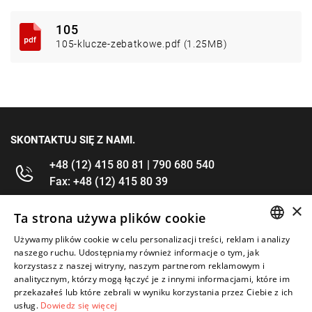
105
105-klucze-zebatkowe.pdf (1.25MB)
SKONTAKTUJ SIĘ Z NAMI.
+48 (12) 415 80 81 | 790 680 540
Fax: +48 (12) 415 80 39
×
kontakt@im-narzedzia.pl
Ta strona używa plików cookie
Używamy plików cookie w celu personalizacji treści, reklam i analizy
POLISH
INFORMACJE
naszego ruchu. Udostępniamy również informacje o tym, jak
korzystasz z naszej witryny, naszym partnerom reklamowym i
ENGLISH
analitycznym, którzy mogą łączyć je z innymi informacjami, które im
OFERTA
przekazałeś lub które zebrali w wyniku korzystania przez Ciebie z ich
usług.
Dowiedz się więcej
MOJE KONTO