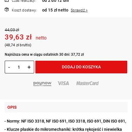
od 2 do 12 dni
Czas realizacji:
od 15 zł netto
Koszt dostawy:
Sprawdź >
44,03 zł
39,63 zł
netto
(48,74 zł brutto)
Najniższa cena w ciągu ostatnich 30 dni: 37,72 zł
-
+
DODAJ DO KOSZYKA
OPIS
- Normy: NF ISO 3318, NF ISO 691, ISO 3318, ISO 691, DIN ISO 691,
- Klucze płaskie do mikromechaniki: krótka rękojeść i niewielka