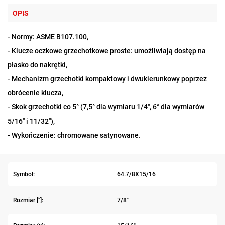
OPIS
- Normy: ASME B107.100,
- Klucze oczkowe grzechotkowe proste: umożliwiają dostęp na
płasko do nakrętki,
- Mechanizm grzechotki kompaktowy i dwukierunkowy poprzez
obrócenie klucza,
- Skok grzechotki co 5° (7,5° dla wymiaru 1/4'', 6° dla wymiarów
5/16'' i 11/32''),
- Wykończenie: chromowane satynowane.
Symbol:
64.7/8X15/16
Rozmiar ["]:
7/8"