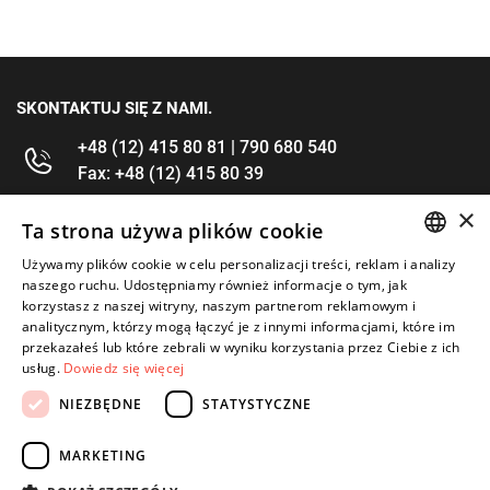
SKONTAKTUJ SIĘ Z NAMI.
+48 (12) 415 80 81 | 790 680 540
Fax: +48 (12) 415 80 39
×
kontakt@im-narzedzia.pl
Ta strona używa plików cookie
Używamy plików cookie w celu personalizacji treści, reklam i analizy
POLISH
INFORMACJE
naszego ruchu. Udostępniamy również informacje o tym, jak
korzystasz z naszej witryny, naszym partnerom reklamowym i
ENGLISH
analitycznym, którzy mogą łączyć je z innymi informacjami, które im
OFERTA
przekazałeś lub które zebrali w wyniku korzystania przez Ciebie z ich
usług.
Dowiedz się więcej
MOJE KONTO
NIEZBĘDNE
STATYSTYCZNE
OBSERWUJ NAS
MARKETING