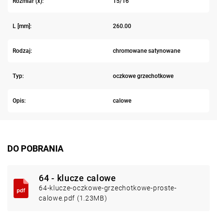
Rozmiar (x):
15/16"
L [mm]:
260.00
Rodzaj:
chromowane satynowane
Typ:
oczkowe grzechotkowe
Opis:
calowe
DO POBRANIA
64 - klucze calowe
64-klucze-oczkowe-grzechotkowe-proste-
calowe.pdf (1.23MB)