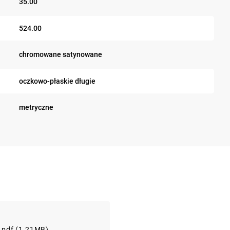
35.00
524.00
chromowane satynowane
oczkowo-płaskie długie
metryczne
e.pdf (1.21MB)