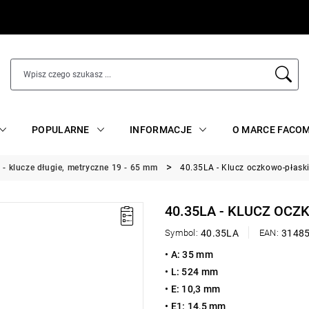
POPULARNE
INFORMACJE
O MARCE FACO
 - klucze długie, metryczne 19 - 65 mm
40.35LA - Klucz oczkowo-płask
40.35LA - KLUCZ OCZ
Symbol:
40.35LA
EAN:
3148
• A: 35 mm
• L: 524 mm
• E: 10,3 mm
• E1: 14,5 mm