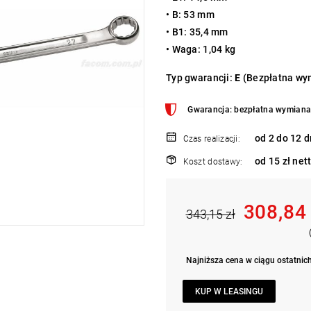
• B: 53 mm
• B1: 35,4 mm
• Waga: 1,04 kg
Typ gwarancji:
E
(Bezpłatna wym
Gwarancja: bezpłatna wymiana 
od 2 do 12 d
Czas realizacji:
od 15 zł net
Koszt dostawy:
308,84
343,15 zł
Najniższa cena w ciągu ostatnich
KUP W LEASINGU