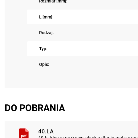
Rozmiar [mm]:
L [mm]:
Rodzaj:
Typ:
Opis:
DO POBRANIA
40.LA
40-la-klucze-oczkowo-plaskie-dlugie-metryczn