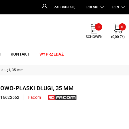
ZALOGUJ SIĘ
POLSKI
PLN
0
0
SCHOWEK
(0,00 ZŁ)
M
KONTAKT
WYPRZEDAŻ
i długi, 35 mm
KOWO-PŁASKI DŁUGI, 35 MM
516622662
Facom