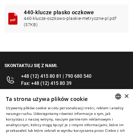
440-klucze płasko oczkowe
440-klucze-oczkowo-plaskie-metryczne-pl.pdf
(57KB)
SKONTAKTUJ SIĘ Z NAMI.
+48 (12) 415 80 81 | 790 680 540
Fax: +48 (12) 415 80 39
×
kontakt@im-narzedzia.pl
Ta strona używa plików cookie
Używamy plików cookie w celu personalizacji treści, reklam i analizy
POLISH
INFORMACJE
naszego ruchu. Udostępniamy również informacje o tym, jak
korzystasz z naszej witryny, naszym partnerom reklamowym i
ENGLISH
analitycznym, którzy mogą łączyć je z innymi informacjami, które im
OFERTA
przekazałeś lub które zebrali w wyniku korzystania przez Ciebie z ich