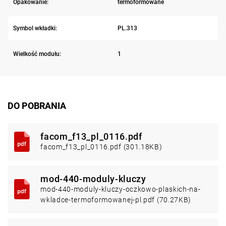
Opakowanie:
termoformowane
Symbol wkładki:
PL.313
Wielkość modułu:
1
DO POBRANIA
facom_f13_pl_0116.pdf
facom_f13_pl_0116.pdf (301.18KB)
mod-440-moduly-kluczy
mod-440-moduly-kluczy-oczkowo-plaskich-na-
wkladce-termoformowanej-pl.pdf (70.27KB)