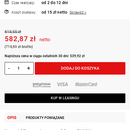
od 2 do 12 dni
Czas realizacji:
od 15 zł netto
Koszt dostawy:
Sprawdź >
613,55 zł
582,87 zł
netto
(716,93 zł brutto)
Najniższa cena w ciągu ostatnich 30 dni: 539,92 zł
-
+
DODAJ DO KOSZYKA
KUP W LEASINGU
OPIS
PRODUKTY POWIĄZANE