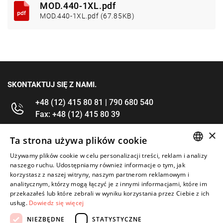
MOD.440-1XL.pdf
MOD.440-1XL.pdf (67.85KB)
SKONTAKTUJ SIĘ Z NAMI.
+48 (12) 415 80 81 | 790 680 540
Fax: +48 (12) 415 80 39
×
kontakt@im-narzedzia.pl
Ta strona używa plików cookie
Używamy plików cookie w celu personalizacji treści, reklam i analizy
POLISH
INFORMACJE
naszego ruchu. Udostępniamy również informacje o tym, jak
korzystasz z naszej witryny, naszym partnerom reklamowym i
ENGLISH
analitycznym, którzy mogą łączyć je z innymi informacjami, które im
OFERTA
przekazałeś lub które zebrali w wyniku korzystania przez Ciebie z ich
usług.
Dowiedz się więcej
MOJE KONTO
NIEZBĘDNE
STATYSTYCZNE