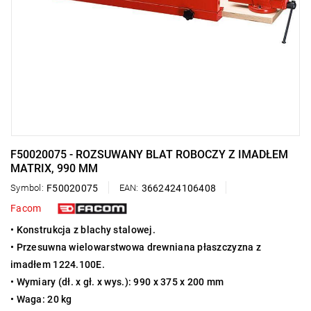
F50020075 - ROZSUWANY BLAT ROBOCZY Z IMADŁEM
MATRIX, 990 MM
Symbol:
F50020075
EAN:
3662424106408
Facom
• Konstrukcja z blachy stalowej.
• Przesuwna wielowarstwowa drewniana płaszczyzna z
imadłem 1224.100E.
• Wymiary (dł. x gł. x wys.): 990 x 375 x 200 mm
• Waga: 20 kg