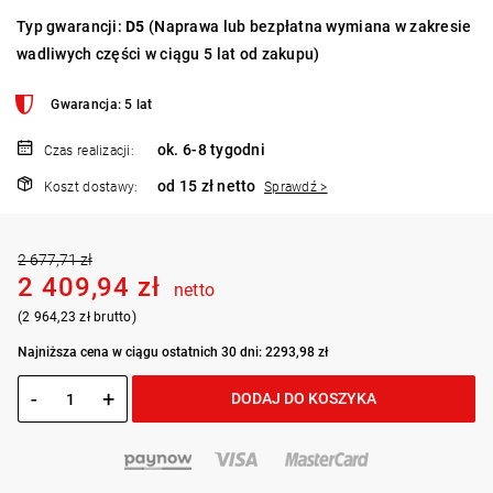
Typ gwarancji:
D5
(Naprawa lub bezpłatna wymiana w zakresie
wadliwych części w ciągu 5 lat od zakupu)
Gwarancja: 5 lat
ok. 6-8 tygodni
Czas realizacji:
od 15 zł netto
Koszt dostawy:
Sprawdź >
2 677,71 zł
2 409,94 zł
netto
(2 964,23 zł brutto)
Najniższa cena w ciągu ostatnich 30 dni: 2293,98 zł
-
+
DODAJ DO KOSZYKA