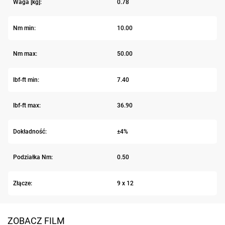
Waga [kg]:
0.78
Nm min:
10.00
Nm max:
50.00
lbf-ft min:
7.40
lbf-ft max:
36.90
Dokładność:
±4%
Podziałka Nm:
0.50
Złącze:
9 x 12
ZOBACZ FILM