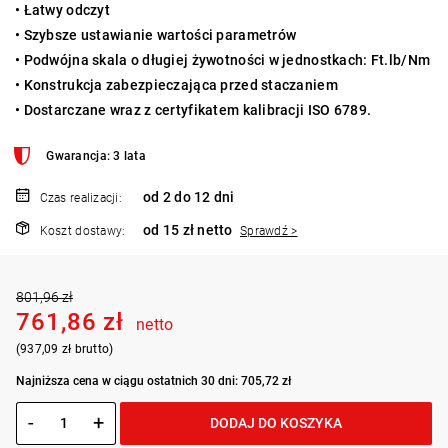
• Łatwy odczyt
• Szybsze ustawianie wartości parametrów
• Podwójna skala o długiej żywotności w jednostkach: Ft.lb/Nm
• Konstrukcja zabezpieczająca przed staczaniem
• Dostarczane wraz z certyfikatem kalibracji ISO 6789.
Gwarancja: 3 lata
od 2 do 12 dni
Czas realizacji:
od 15 zł netto
Koszt dostawy:
Sprawdź >
801,96 zł
761,86 zł
netto
(937,09 zł brutto)
Najniższa cena w ciągu ostatnich 30 dni: 705,72 zł
-
+
DODAJ DO KOSZYKA