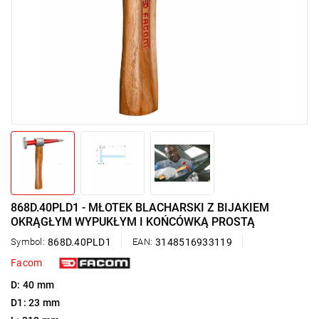
868D.40PLD1 - MŁOTEK BLACHARSKI Z BIJAKIEM
OKRĄGŁYM WYPUKŁYM I KOŃCÓWKĄ PROSTĄ
Symbol:
868D.40PLD1
EAN:
3148516933119
Facom
D: 40 mm
D1: 23 mm