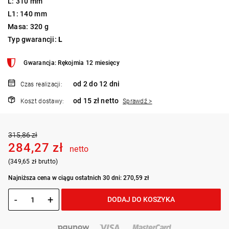
L: 310 mm
L1: 140 mm
Masa: 320 g
Typ gwarancji:
L
Gwarancja: Rękojmia 12 miesięcy
od 2 do 12 dni
Czas realizacji:
od 15 zł netto
Koszt dostawy:
Sprawdź >
315,86 zł
284,27 zł
netto
(349,65 zł brutto)
Najniższa cena w ciągu ostatnich 30 dni: 270,59 zł
-
+
DODAJ DO KOSZYKA