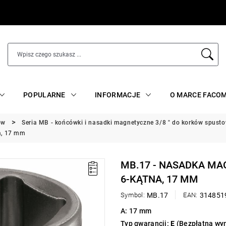
POPULARNE
INFORMACJE
O MARCE FACO
ów
Seria MB - końcówki i nasadki magnetyczne 3/8 " do korków spusto
a, 17 mm
MB.17 - NASADKA MA
6-KĄTNA, 17 MM
Symbol:
MB.17
EAN:
314851
A: 17 mm
Typ gwarancji:
E
(Bezpłatna wym