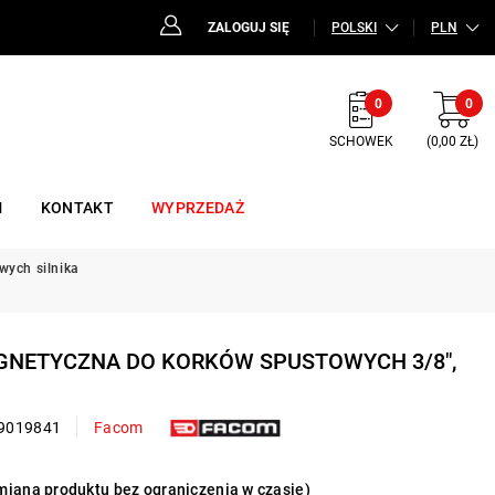
ZALOGUJ SIĘ
POLSKI
PLN
0
0
SCHOWEK
(0,00 ZŁ)
M
KONTAKT
WYPRZEDAŻ
wych silnika
GNETYCZNA DO KORKÓW SPUSTOWYCH 3/8",
9019841
Facom
iana produktu bez ograniczenia w czasie)