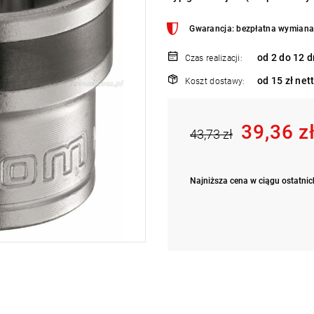
Gwarancja: bezpłatna wymiana 
od 2 do 12 d
Czas realizacji:
od 15 zł net
Koszt dostawy:
39,36 z
43,73 zł
Najniższa cena w ciągu ostatnich