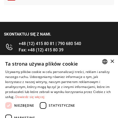
SKONTAKTUJ SIĘ Z NAMI.
+48 (12) 415 80 81 | 790 680 540
Fax: +48 (12) 415 80 39
×
kontakt@im-narzedzia.pl
Ta strona używa plików cookie
Używamy plików cookie w celu personalizacji treści, reklam i analizy
POLISH
INFORMACJE
naszego ruchu. Udostępniamy również informacje o tym, jak
korzystasz z naszej witryny, naszym partnerom reklamowym i
ENGLISH
analitycznym, którzy mogą łączyć je z innymi informacjami, które im
OFERTA
przekazałeś lub które zebrali w wyniku korzystania przez Ciebie z ich
usług.
Dowiedz się więcej
MOJE KONTO
NIEZBĘDNE
STATYSTYCZNE
OBSERWUJ NAS
MARKETING