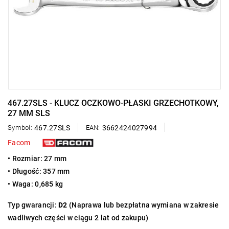
467.27SLS - KLUCZ OCZKOWO-PŁASKI GRZECHOTKOWY,
27 MM SLS
Symbol:
467.27SLS
EAN:
3662424027994
Facom
• Rozmiar: 27 mm
• Długość: 357 mm
• Waga: 0,685 kg
Typ gwarancji:
D2
(Naprawa lub bezpłatna wymiana w zakresie
wadliwych części w ciągu 2 lat od zakupu)