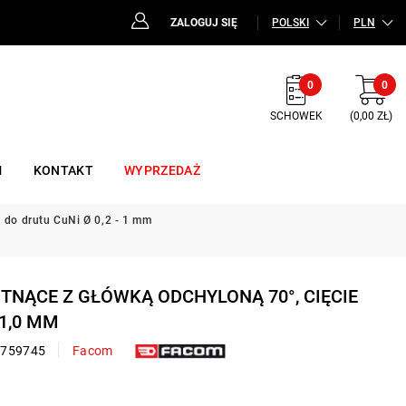
ZALOGUJ SIĘ
POLSKI
PLN
0
0
SCHOWEK
(0,00 ZŁ)
M
KONTAKT
WYPRZEDAŻ
, do drutu CuNi Ø 0,2 - 1 mm
D TNĄCE Z GŁÓWKĄ ODCHYLONĄ 70°, CIĘCIE
 1,0 MM
1759745
Facom