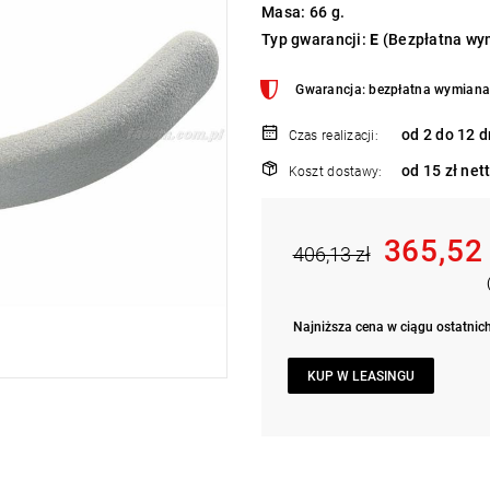
Masa: 66 g.
Typ gwarancji:
E
(Bezpłatna wym
Gwarancja: bezpłatna wymiana 
od 2 do 12 d
Czas realizacji:
od 15 zł net
Koszt dostawy:
365,52
406,13 zł
Najniższa cena w ciągu ostatnich
KUP W LEASINGU