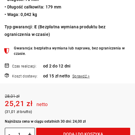
• Długość całkowita: 179 mm
• Waga: 0,042 kg
Typ gwarancji:
E
(Bezpłatna wymiana produktu bez
ograniczenia w czasie)
Gwarancja: bezpłatna wymiana lub naprawa, bez ograniczenia w
czasie.
od 2 do 12 dni
Czas realizacji:
od 15 zł netto
Koszt dostawy:
Sprawdź >
28,01 zł
25,21 zł
netto
(31,01 zł brutto)
Najniższa cena w ciągu ostatnich 30 dni: 24,00 zł
-
+
DODAJ DO KOSZYKA