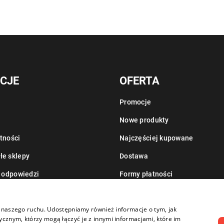
CJE
OFERTA
Promocje
Nowe produkty
tności
Najczęściej kupowane
łe sklepy
Dostawa
i odpowiedzi
Formy płatności
Informacje o leasingu
zy naszego ruchu. Udostępniamy również informacje o tym, jak
cznym, którzy mogą łączyć je z innymi informacjami, które im