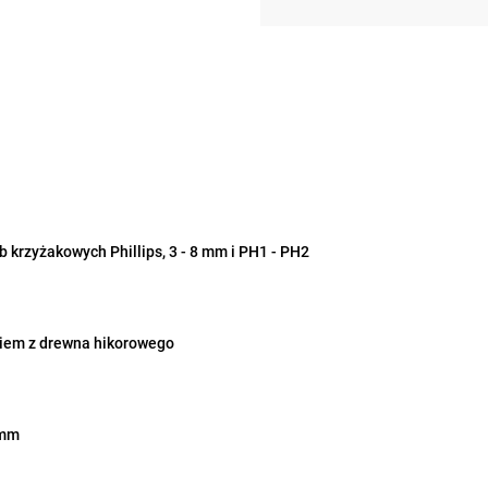
 krzyżakowych Phillips, 3 - 8 mm i PH1 - PH2
nkiem z drewna hikorowego
 mm