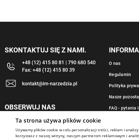
SKONTAKTUJ SIĘ Z NAMI.
INFORMA
+48 (12) 415 80 81 | 790 680 540
O nas
Fax: +48 (12) 415 80 39
Regulamin
kontakt@im-narzedzia.pl
Polityka prywa
Nasze pozosta
OBSERWUJ NAS
FAQ - pytania 
Ta strona używa plików cookie
Kontakt
Używamy plików cookie w celu personalizacji treści, reklam i anali
korzystasz z naszej witryny, naszym partnerom reklamowym i anality