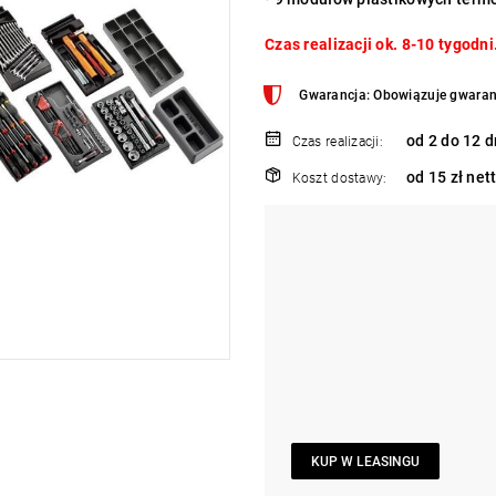
Czas realizacji ok. 8-10 tygodni
Gwarancja: Obowiązuje gwaran
od 2 do 12 d
Czas realizacji:
od 15 zł net
Koszt dostawy:
KUP W LEASINGU