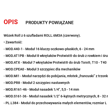
OPIS
PRODUKTY POWIĄZANE
Wózek Roll z 6 szufladami ROLL.6M3A (czerwony).
• Zawartość:
- MOD.440-1 - Moduł 16 kluczy oczkowo-płaskich, 6 - 24 mm
- MOD.AT1PB - Moduł 8 wkrętaków Protwist® do śrub z rowkiem i śrub
- MOD.ATX - Moduł 7 wkrętaków Protwist® do śrub Torx®, T10 - T40
- MOD.CPEA0 - Moduł 3 szczypiec dla mechaników
- MOD.MI1 - Moduł narzędzi do pobijania, młotek „francuski” z trzo
- MOD.PR8 - Moduł 2 szczypiec nastawnych
- MOD.R161-46 - Moduł nasadek 1/4", 5,5 - 14 mm
- MOD.S161-36 - Moduł nasadek 1/2" 6-kątnych metrycznych, 8 - 32
- PL.L384 - Moduł do przechowywania małych elementów, rozmiar L