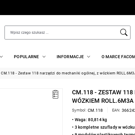
POPULARNE
INFORMACJE
O MARCE FACO
CM.118 - Zestaw 118 narzędzi do mechaniki ogólnej, z wózkiem ROLL.6M3
CM.118 - ZESTAW 118
WÓZKIEM ROLL.6M3A
Symbol:
CM.118
EAN:
36624
• Waga: 80,814 kg
• 3 kompletne szuflady w wóz
• 9 modułów plastikowych term