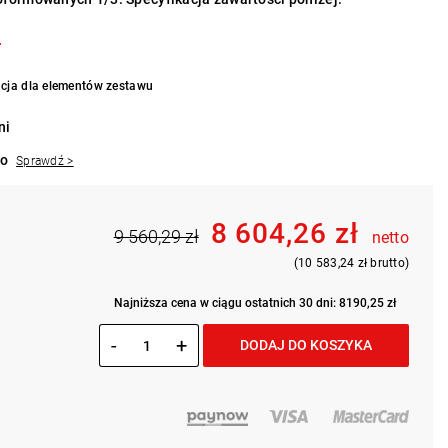
.
cja dla elementów zestawu
ni
to
Sprawdź >
8 604,26 zł
9 560,29 zł
netto
(10 583,24 zł brutto)
Najniższa cena w ciągu ostatnich 30 dni: 8190,25 zł
-
+
DODAJ DO KOSZYKA