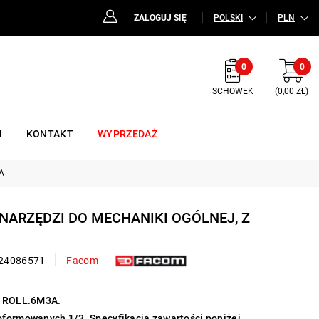
ZALOGUJ SIĘ
POLSKI
PLN
0
0
SCHOWEK
(0,00 ZŁ)
M
KONTAKT
WYPRZEDAŻ
A
 NARZĘDZI DO MECHANIKI OGÓLNEJ, Z
24086571
Facom
ku ROLL.6M3A.
oformowanych 1/3. Specyfikacja zawartości poniżej.