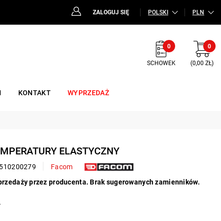
ZALOGUJ SIĘ
POLSKI
PLN
0
0
SCHOWEK
(0,00 ZŁ)
M
KONTAKT
WYPRZEDAŻ
TEMPERATURY ELASTYCZNY
510200279
Facom
przedaży przez producenta. Brak sugerowanych zamienników.
.