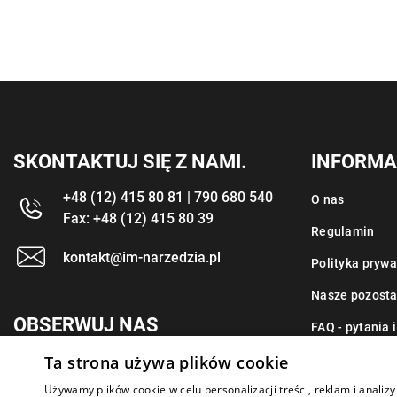
SKONTAKTUJ SIĘ Z NAMI.
INFORMA
+48 (12) 415 80 81 | 790 680 540
O nas
Fax: +48 (12) 415 80 39
Regulamin
kontakt@im-narzedzia.pl
Polityka prywa
Nasze pozosta
OBSERWUJ NAS
FAQ - pytania 
Ta strona używa plików cookie
Kontakt
Używamy plików cookie w celu personalizacji treści, reklam i anali