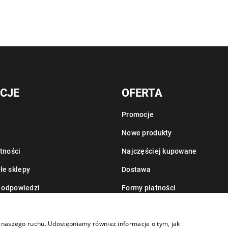
CJE
OFERTA
Promocje
Nowe produkty
tności
Najczęściej kupowane
łe sklepy
Dostawa
i odpowiedzi
Formy płatności
Informacje o leasingu
zy naszego ruchu. Udostępniamy również informacje o tym, jak