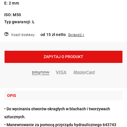
E: 2 mm
ISO: M50
Typ gwarancji:
L
od 15 zł netto
Koszt dostawy:
Sprawdź >
ZAPYTAJ O PRODUKT
OPIS
• Do wycinania otworów okragłych w blachach i tworzywach
sztucznych.
• Manewrowanie za pomocą przyrządu hydraulicznego 643743