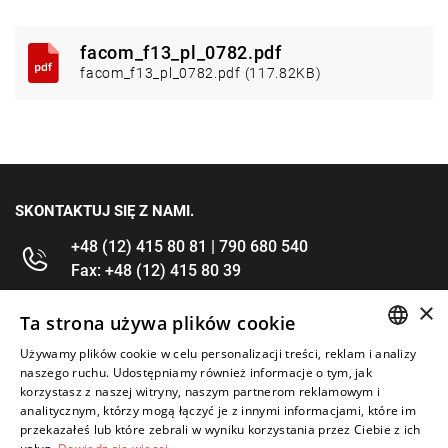
facom_f13_pl_0782.pdf
facom_f13_pl_0782.pdf (117.82KB)
SKONTAKTUJ SIĘ Z NAMI.
+48 (12) 415 80 81 | 790 680 540
Fax: +48 (12) 415 80 39
×
kontakt@im-narzedzia.pl
Ta strona używa plików cookie
Używamy plików cookie w celu personalizacji treści, reklam i analizy
POLISH
INFORMACJE
naszego ruchu. Udostępniamy również informacje o tym, jak
korzystasz z naszej witryny, naszym partnerom reklamowym i
ENGLISH
analitycznym, którzy mogą łączyć je z innymi informacjami, które im
OFERTA
przekazałeś lub które zebrali w wyniku korzystania przez Ciebie z ich