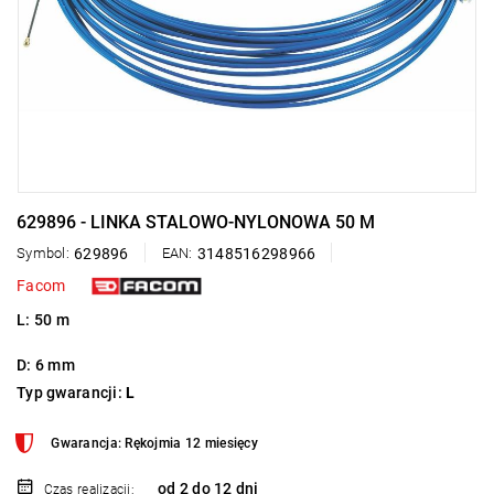
629896 - LINKA STALOWO-NYLONOWA 50 M
Symbol:
629896
EAN:
3148516298966
Facom
L: 50 m
D: 6 mm
Typ gwarancji:
L
Gwarancja: Rękojmia 12 miesięcy
od 2 do 12 dni
Czas realizacji: