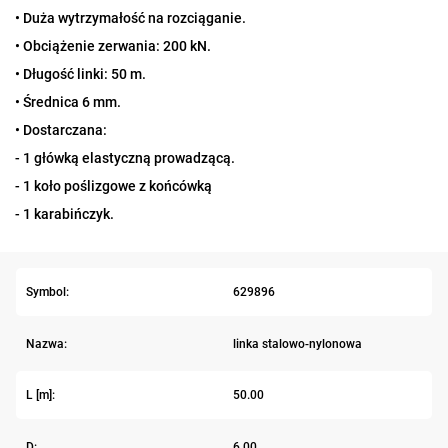
• Duża wytrzymałość na rozciąganie.
• Obciążenie zerwania: 200 kN.
• Długość linki: 50 m.
• Średnica 6 mm.
• Dostarczana:
- 1 główką elastyczną prowadzącą.
- 1 koło poślizgowe z końcówką
- 1 karabińczyk.
Symbol:
629896
Nazwa:
linka stalowo-nylonowa
L [m]:
50.00
D:
6.00