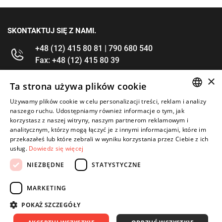
SKONTAKTUJ SIĘ Z NAMI.
+48 (12) 415 80 81 | 790 680 540
Fax: +48 (12) 415 80 39
×
kontakt@im-narzedzia.pl
Ta strona używa plików cookie
Używamy plików cookie w celu personalizacji treści, reklam i analizy
POLISH
INFORMACJE
naszego ruchu. Udostępniamy również informacje o tym, jak
korzystasz z naszej witryny, naszym partnerom reklamowym i
ENGLISH
analitycznym, którzy mogą łączyć je z innymi informacjami, które im
OFERTA
przekazałeś lub które zebrali w wyniku korzystania przez Ciebie z ich
usług.
Dowiedz się więcej
MOJE KONTO
NIEZBĘDNE
STATYSTYCZNE
OBSERWUJ NAS
MARKETING
POKAŻ SZCZEGÓŁY