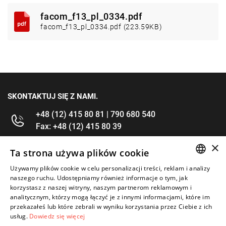
facom_f13_pl_0334.pdf
facom_f13_pl_0334.pdf (223.59KB)
SKONTAKTUJ SIĘ Z NAMI.
+48 (12) 415 80 81 | 790 680 540
Fax: +48 (12) 415 80 39
×
kontakt@im-narzedzia.pl
Ta strona używa plików cookie
Używamy plików cookie w celu personalizacji treści, reklam i analizy
POLISH
INFORMACJE
naszego ruchu. Udostępniamy również informacje o tym, jak
korzystasz z naszej witryny, naszym partnerom reklamowym i
ENGLISH
analitycznym, którzy mogą łączyć je z innymi informacjami, które im
OFERTA
przekazałeś lub które zebrali w wyniku korzystania przez Ciebie z ich
usług.
Dowiedz się więcej
MOJE KONTO