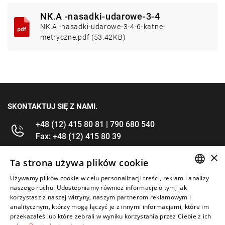
NK.A -nasadki-udarowe-3-4
NK.A -nasadki-udarowe-3-4-6-katne-
metryczne.pdf (53.42KB)
SKONTAKTUJ SIĘ Z NAMI.
+48 (12) 415 80 81 | 790 680 540
Fax: +48 (12) 415 80 39
×
kontakt@im-narzedzia.pl
Ta strona używa plików cookie
Używamy plików cookie w celu personalizacji treści, reklam i analizy
POLISH
INFORMACJE
naszego ruchu. Udostępniamy również informacje o tym, jak
korzystasz z naszej witryny, naszym partnerom reklamowym i
ENGLISH
analitycznym, którzy mogą łączyć je z innymi informacjami, które im
OFERTA
przekazałeś lub które zebrali w wyniku korzystania przez Ciebie z ich