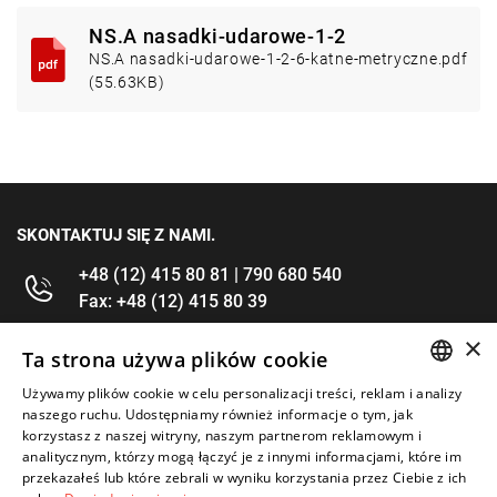
NS.A nasadki-udarowe-1-2
NS.A nasadki-udarowe-1-2-6-katne-metryczne.pdf
(55.63KB)
SKONTAKTUJ SIĘ Z NAMI.
+48 (12) 415 80 81 | 790 680 540
Fax: +48 (12) 415 80 39
×
kontakt@im-narzedzia.pl
Ta strona używa plików cookie
Używamy plików cookie w celu personalizacji treści, reklam i analizy
POLISH
INFORMACJE
naszego ruchu. Udostępniamy również informacje o tym, jak
korzystasz z naszej witryny, naszym partnerom reklamowym i
ENGLISH
analitycznym, którzy mogą łączyć je z innymi informacjami, które im
OFERTA
przekazałeś lub które zebrali w wyniku korzystania przez Ciebie z ich