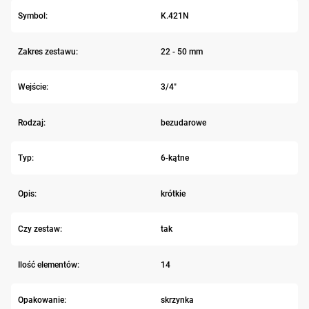
Symbol:
K.421N
Zakres zestawu:
22 - 50 mm
Wejście:
3/4"
Rodzaj:
bezudarowe
Typ:
6-kątne
Opis:
krótkie
Czy zestaw:
tak
Ilość elementów:
14
Opakowanie:
skrzynka