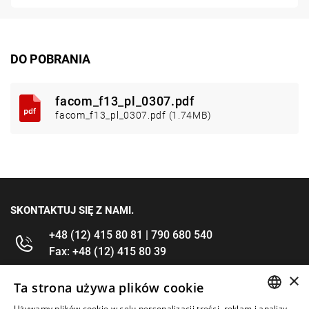
DO POBRANIA
facom_f13_pl_0307.pdf
facom_f13_pl_0307.pdf (1.74MB)
SKONTAKTUJ SIĘ Z NAMI.
+48 (12) 415 80 81 | 790 680 540
Fax: +48 (12) 415 80 39
×
kontakt@im-narzedzia.pl
Ta strona używa plików cookie
Używamy plików cookie w celu personalizacji treści, reklam i analizy