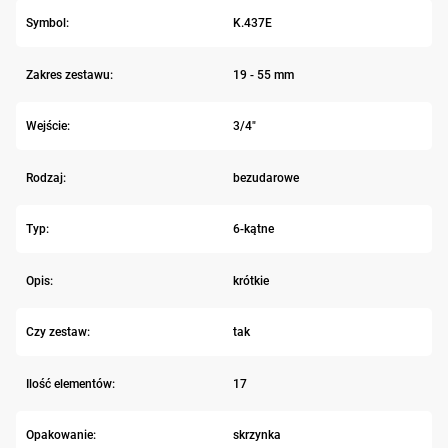
Symbol:
K.437E
Zakres zestawu:
19 - 55 mm
Wejście:
3/4"
Rodzaj:
bezudarowe
Typ:
6-kątne
Opis:
krótkie
Czy zestaw:
tak
Ilość elementów:
17
Opakowanie:
skrzynka