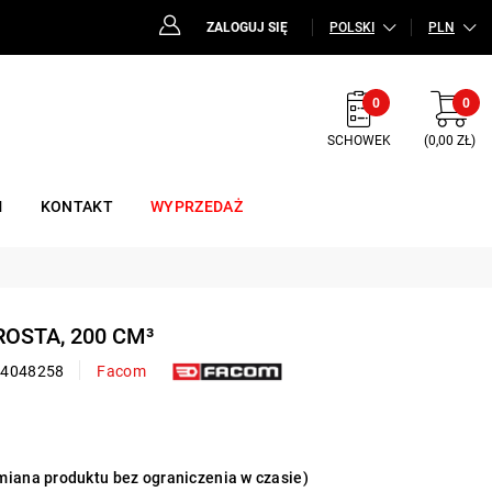
ZALOGUJ SIĘ
POLSKI
PLN
0
0
SCHOWEK
(0,00 ZŁ)
M
KONTAKT
WYPRZEDAŻ
ROSTA, 200 CM³
24048258
Facom
iana produktu bez ograniczenia w czasie)