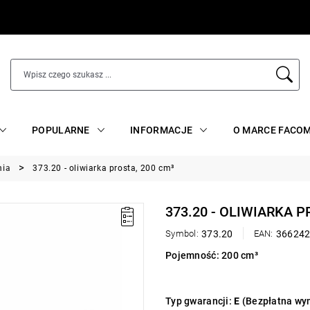
POPULARNE
INFORMACJE
O MARCE FACO
nia
373.20 - oliwiarka prosta, 200 cm³
373.20 - OLIWIARKA P
Symbol:
373.20
EAN:
36624
Pojemność: 200 cm³
Typ gwarancji:
E
(Bezpłatna wym