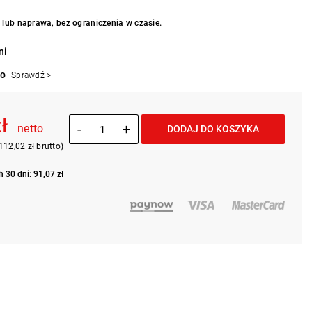
lub naprawa, bez ograniczenia w czasie.
ni
to
Sprawdź >
zł
-
+
netto
DODAJ DO KOSZYKA
112,02 zł brutto)
 30 dni: 91,07 zł