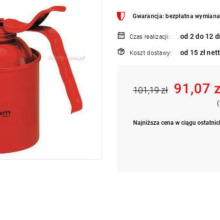
Gwarancja: bezpłatna wymiana 
od 2 do 12 d
Czas realizacji:
od 15 zł net
Koszt dostawy:
91,07 
101,19 zł
(
Najniższa cena w ciągu ostatnich