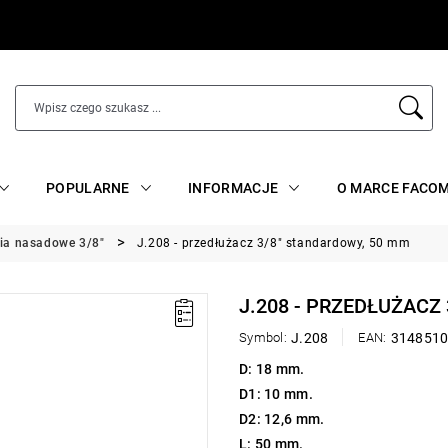
POPULARNE
INFORMACJE
O MARCE FACO
ria nasadowe 3/8"
J.208 - przedłużacz 3/8" standardowy, 50 mm
J.208 - PRZEDŁUŻACZ
Symbol:
J.208
EAN:
314851
D: 18 mm.
D1: 10 mm.
D2: 12,6 mm.
L: 50 mm.