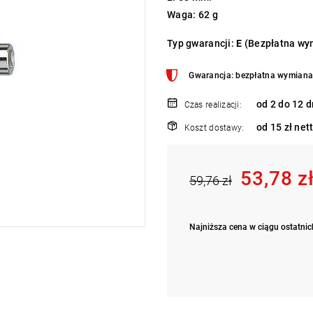
Waga: 62 g
Typ gwarancji:
E
(Bezpłatna wym
Gwarancja: bezpłatna wymiana 
od 2 do 12 d
Czas realizacji:
od 15 zł net
Koszt dostawy:
53,78 z
59,76 zł
Najniższa cena w ciągu ostatnich