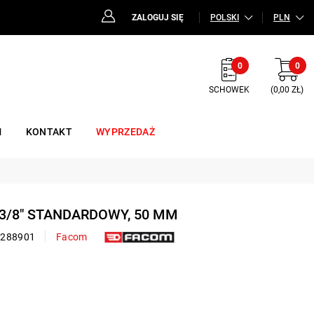
ZALOGUJ SIĘ
POLSKI
PLN
0
0
SCHOWEK
(0,00 ZŁ)
M
KONTAKT
WYPRZEDAŻ
 3/8" STANDARDOWY, 50 MM
0288901
Facom