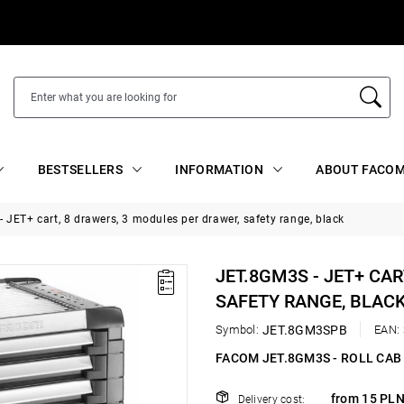
BESTSELLERS
INFORMATION
ABOUT FACOM
 JET+ cart, 8 drawers, 3 modules per drawer, safety range, black
JET.8GM3S - JET+ CA
SAFETY RANGE, BLAC
Symbol:
JET.8GM3SPB
EAN:
FACOM JET.8GM3S - ROLL CA
from 15 PLN
Delivery cost: