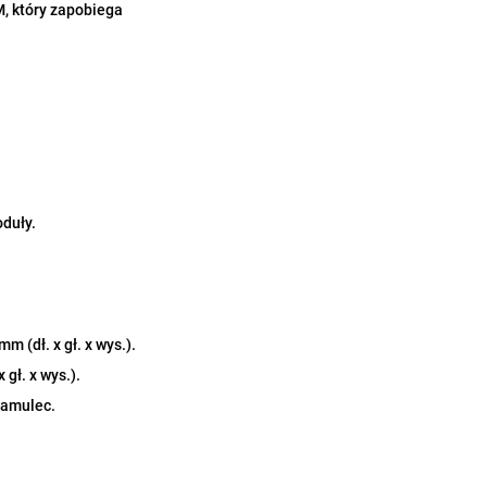
 który zapobiega
duły.
m (dł. x gł. x wys.).
gł. x wys.).
hamulec.