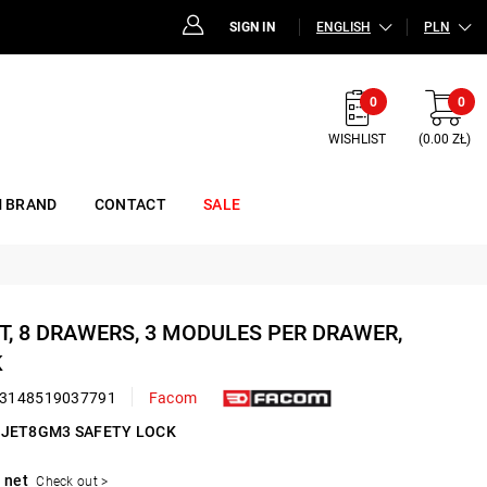
SIGN IN
ENGLISH
PLN
0
0
WISHLIST
(0.00 ZŁ)
 BRAND
CONTACT
SALE
RT, 8 DRAWERS, 3 MODULES PER DRAWER,
K
3148519037791
Facom
B JET8GM3 SAFETY LOCK
 net
Check out >