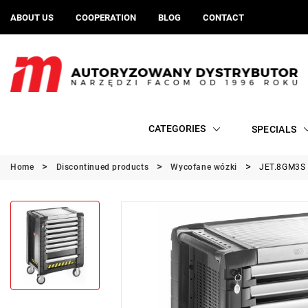
ABOUT US
COOPERATION
BLOG
CONTACT
CATEGORIES
SPECIALS
Home
Discontinued products
Wycofane wózki
JET.8GM3S -