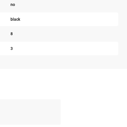
no
black
8
3