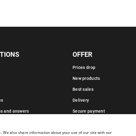
TIONS
OFFER
Prices drop
New products
Best sales
es
Delivery
ns and answers
Secure payment
Leasing information
c. We also share information about your use of our site with our