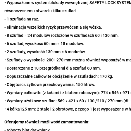
• Wyposażone w system blokady wewnętrznej SAFETY LOCK SYSTEM,
równoczesnemu otwarciu kilku szuflad.
- 1 szuflada na raz.
- eliminacja wszelkich ryzyk przewrócenia się wózka.
• 8 szuflad = 24 modułów rozłożone w szufladach 60 i 130 mm.
• 6 szuflad, wysokość 60 mm = 18 modułów.
• 2 szuflady, wysokość 130 mm = 6 modułów.
• Szuflady o wysokości 200 i 270 mm można również wyposażyć w mo
• Dostarczane z 10 przegródkami dla szuflad 60 mm.
• Dopuszczalne całkowite obciążenie w szufladach: 170 kg.
• Objętość użytkowa przechowywania: 150 litrów.
• Wymiary całkowite (z kołami i z blatem roboczym): 774 x 546 x 971 m
• Wymiary użytkowe szuflad: 569 x 421 x 60 / 130 /210 / 270 mm (dł. x 
• 4 kółka125 mm: 2 stałe i 2 obrotowe, z czego 1 jest wyposażone w 
Oferujemy również możliwość zamontowania:
- roboczy blat drewniany