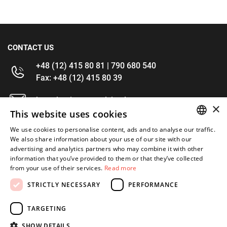
CONTACT US
+48 (12) 415 80 81 | 790 680 540
Fax: +48 (12) 415 80 39
kontakt@im-narzedzia.pl
×
This website uses cookies
INFORMATIONS
We use cookies to personalise content, ads and to analyse our traffic.
POLISH
We also share information about your use of our site with our
advertising and analytics partners who may combine it with other
OFFER
ENGLISH
information that you’ve provided to them or that they’ve collected
from your use of their services.
Read more
MY ACCOUNT
STRICTLY NECESSARY
PERFORMANCE
FOLLOW US
TARGETING
SHOW DETAILS