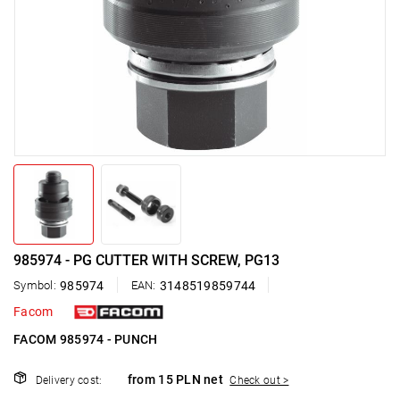
985974 - PG CUTTER WITH SCREW, PG13
Symbol:
985974
EAN:
3148519859744
Facom
FACOM 985974 - PUNCH
from 15 PLN net
Delivery cost:
Check out >