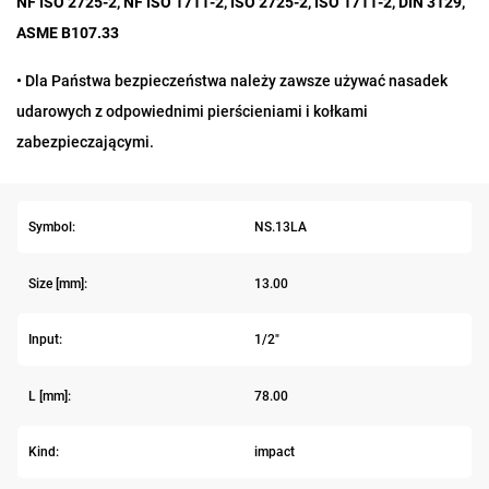
NF ISO 2725-2, NF ISO 1711-2, ISO 2725-2, ISO 1711-2, DIN 3129,
ASME B107.33
• Dla Państwa bezpieczeństwa należy zawsze używać nasadek
udarowych z odpowiednimi pierścieniami i kołkami
zabezpieczającymi.
Symbol:
NS.13LA
Size [mm]:
13.00
Input:
1/2"
L [mm]:
78.00
Kind:
impact