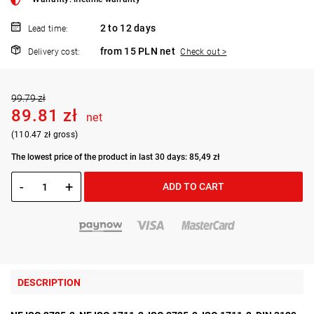
2 to 12 days
Lead time:
from 15 PLN net
Delivery cost:
Check out >
99.79 zł
89.81 zł
net
(110.47 zł gross)
The lowest price of the product in last 30 days: 85,49 zł
-
+
ADD TO CART
DESCRIPTION